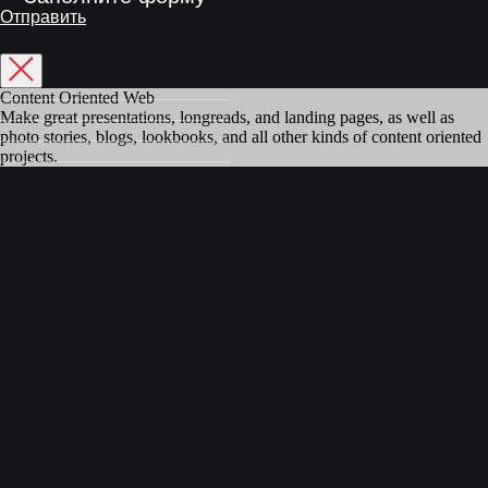
Отправить
_____________________
Content Oriented Web
_____________________
Make great presentations, longreads, and landing pages, as well as
_____________________
photo stories, blogs, lookbooks, and all other kinds of content oriented
_____________________
projects.
Категории
Скользящие опоры
Комплекты заделки стыков
Трубы в ППУ изоляции
Фасонные изделия
в ППУ изоляции