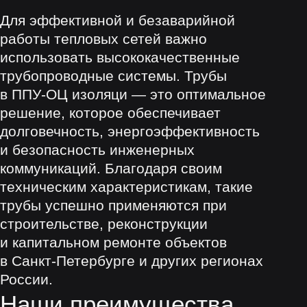
8 800 101 78 77
© Сделано с 💗 в
Nine Arts
© ООО «Завод «Эристус», 2026.
Все права защищены
Проконсультируйтесь
с отделом продаж
Остались вопросы?
_________________________
_________________________
Политика конфиденциальности
Опыт
Продукция
Трубы
Фасонные изделия
Блог
Контакты
О компании