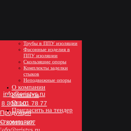
.
.
.
Продукция
Трубы в ППУ изоляции
Фасонные изделия в
ППУ изоляции
ОЦ
Отводы
ПЭ
Скользящие опоры
info@eristys.ru
Комплекты заделки
Неподвижные щитовые опоры
ОЦ
ПЭ
стыков
8 800 101 78 77
Сильфонные компенсаторы
Неподвижные опоры
Продукция
Неподвижные
О компании
О компании
опоры
Трубы
Контакты
Пригласить на тендер
Концевые
Фасонные изделия
Опыт
элементы
Скользящие опоры
Пригласить на тендер
Комплекты заделки стыков
Контакты
+78001017877
info@eristys.ru