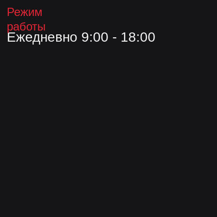
Комплекты заделки стыков
О компании
Контакты
Блог
Опыт
© ООО «Завод «Эристус», 2026.
Все права защищены