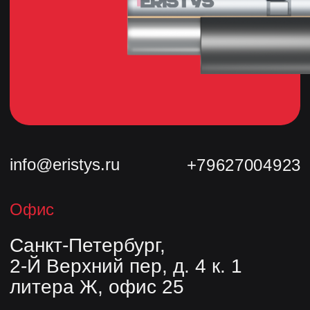
_________________________
Телефон
_________________________
info@eristys.ru
8 800 101 78 77
Политика конфиденциальности
Продукция
Трубы
© Сделано с 💗 в
Nine Arts
Фасонные изделия
Скользящие опоры