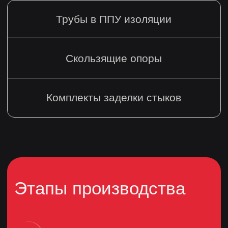
info@eristys.ru
+79627004923
Офис
Санкт-Петербург,
2-Й Верхний пер, д. 4 к. 1
литера Ж, офис 25
Режим
работы
Ежедневно 9:00 - 18:00