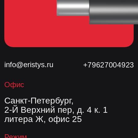
Политика конфиденциальности
Продукция
Трубы
© Сделано с 💗 в
Nine Arts
Фасонные изделия
Скользящие опоры
Комплекты заделки стыков
О компании
Контакты
Блог
Опыт
© ООО «Завод «Эристус», 2026.
Все права защищены