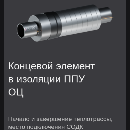
Концевой элемент в изоляции ППУ
ОЦ – незаменимый компонент для
обеспечения надёжной изоляции
трубопроводов и систем
тепловодоснабжения. Благодаря
высококачественной
пенополиуретановой (ППУ) изоляции,
этот элемент обеспечивает отличные
теплоизоляционные характеристики,
предотвращая теплопотери и
конденсацию влаги. Концевой
элемент в изоляции ППУ ОЦ
подходит для работы в агрессивных
условиях, защищая системы от
негативного влияния окружающей
среды.
В Санкт-Петербурге вы можете
купить концевой элемент в изоляции
ППУ ОЦ на нашей интернет-
платформе. Это позволит вам
выбрать подходящий вариант по
цене и качеству, а также обеспечить