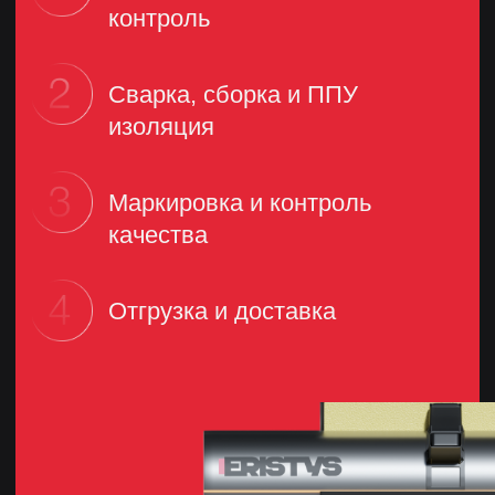
Остались вопросы?
Проконсультируйтесь
с отделом продаж
ФИО
_________________________
Телефон
_________________________
info@eristys.ru
8 800 101 78 77