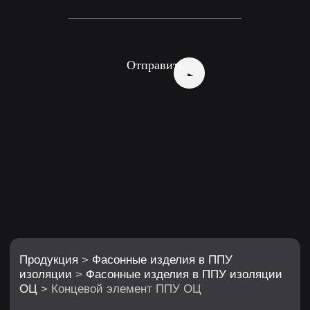
Продукция
>
Фасонные изделия в ППУ
изоляции
>
Фасонные изделия в ППУ изоляции
ОЦ
> Концевой элемент ППУ ОЦ
Отправить
Концевой элемент
в изоляции ППУ
ОЦ
Начало и завершение теплотрассы,
место подключения СОДК
Варианты исполнения: с кабелем
вывода, с закольцовкой проводников