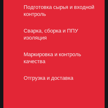
Остались вопросы?
Проконсультируйтесь
с отделом продаж
ФИО
_________________________
Телефон
_________________________
info@eristys.ru
8 800 101 78 77