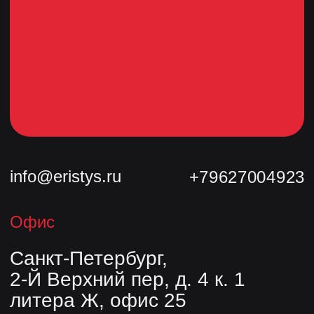
Политика конфиденциальности
Продукция
Трубы
© Сделано с 💗 в
Nine Arts
Фасонные изделия
Скользящие опоры
Комплекты заделки стыков
О компании
Контакты
Блог
Опыт
© ООО «Завод «Эристус», 2026.