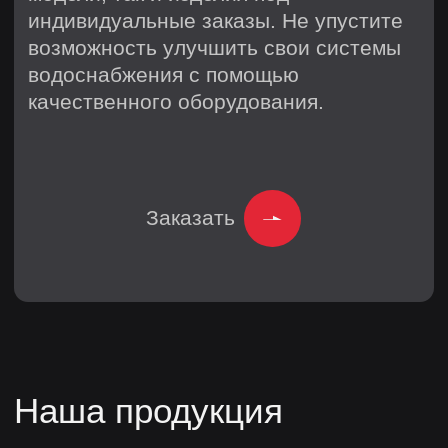
Маркировка и контроль
качества
Отгрузка и доставка
info@eristys.ru
+79627004923
Офис