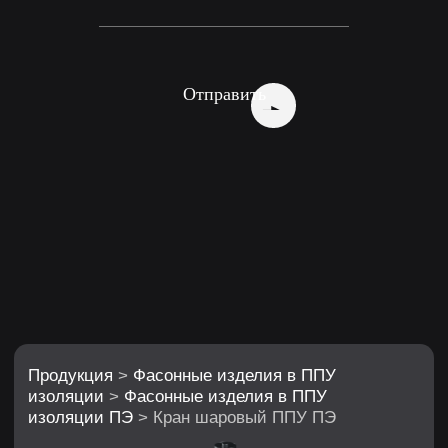
Продукция
>
Фасонные изделия в ППУ
изоляции
>
Фасонные изделия в ППУ
изоляции ПЭ
> Кран шаровый ППУ ПЭ
Отправить
Кран шаровый
в изоляции ППУ ПЭ
Контроль потока рабочей среды
в теплотрассе
Варианты исполнения: с
рукояткой, с редуктором, с