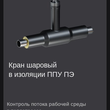
удлинённым штоком
Кран шаровый в изоляции ППУ ПЭ –
эффективное решение для систем
водоснабжения и отопления. Он
обеспечивает высокую степень
герметичности и защиту от коррозии
благодаря изоляции из
полиуретанового материала (ППУ) и
полиэтилена (ПЭ). Краны этого типа
великолепно приспособлены к
применению в регионах с
пониженными температурными
значениями. Благодаря данной
особенности, они незаменимы для
районов, где суровые зимы.
При выборе крана шарового в
изоляции ППУ ПЭ важно учитывать
его диаметр, рабочее давление и
высоту штока, чтобы обеспечить
совместимость с существующими
трубопроводами. Эти краны
отличаются долговечностью и
простотой в эксплуатации, что делает