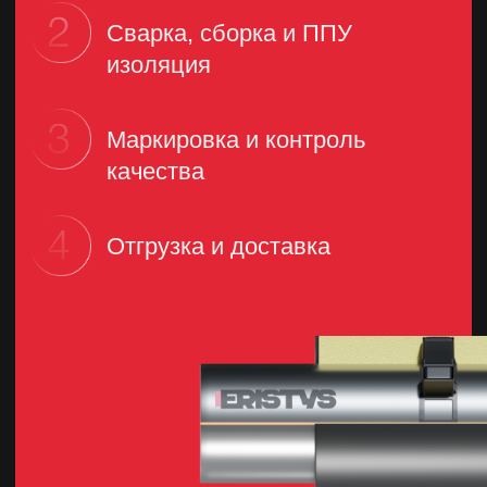
_________________________
Телефон
_________________________
info@eristys.ru
8 800 101 78 77
Политика конфиденциальности
Продукция
Трубы
© Сделано с 💗 в
Nine Arts
Фасонные изделия
Скользящие опоры