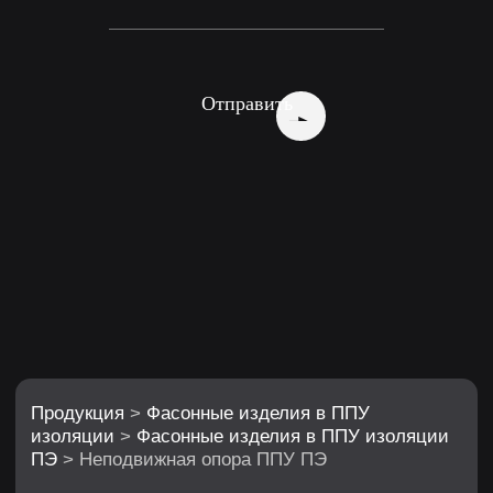
Продукция
>
Фасонные изделия в ППУ
изоляции
>
Фасонные изделия в ППУ изоляции
ПЭ
> Неподвижная опора ППУ ПЭ
Отправить
Неподвижная опора
в изоляции ППУ ПЭ
Исключение распорных гидравлических
усилий в теплотрассе
Варианты исполнения: стандартная,
усиленная