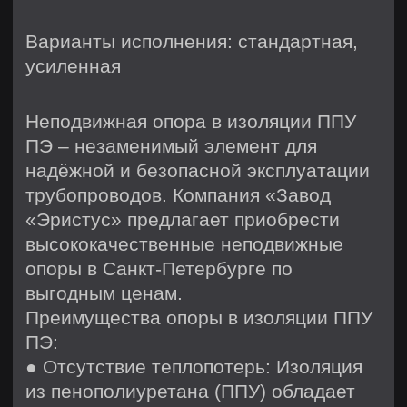
веществам и перепадам температур.
● Удобство монтажа: Лёгкая и простая
в установке, опора в изоляции ППУ ПЭ
экономит время и трудозатраты при
монтаже.
Характеристики:
● Диаметр трубопровода: от 32 до
1420 мм
● Температура эксплуатации: от -80°C
до +150°C
● Долговечность: более 30 лет
Почему стоит купить у нас:
● Широкий ассортимент продукции в
наличии
● Оперативная доставка по Санкт-
Петербургу и в другие регионы
● Индивидуальный подход к каждому
клиенту
● Удобные формы оплаты
Не рискуйте безопасностью и
эффективностью ваших
трубопроводов. Заказывайте
неподвижные опоры в изоляции ППУ