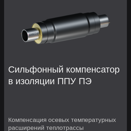
Сильфонный компенсационный узел
в изоляции ППУ ПЭ (СКУ.ППУ)–
надёжное решение для систем
трубопроводов, обеспечивающее
защиту от осевых температурных
расширений теплотрассы и
вибраций. Наши компенсаторы
изготовлены из качественных
материалов и имеют высокий
уровень термоизоляции благодаря
применению пенополиуретана (ППУ).
Это позволяет значительно снизить
теплопотери, что особенно актуально
для промышленных объектов в Санкт-
Петербурге, где температура может
сильно варьироваться.
Компенсатор сильфонный осевой в
изоляции ППУ ПЭ обеспечивает
надёжное соединение
трубопроводов, минимизируя риск
повреждений и утечек. Такие
компенсаторы отлично подходят для