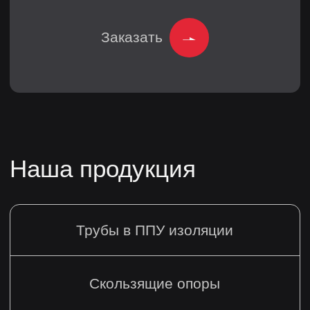
info@eristys.ru
+79627004923
Офис
Санкт-Петербург,
2-Й Верхний пер, д. 4 к. 1
литера Ж, офис 25
Режим
работы
Ежедневно 9:00 - 18:00