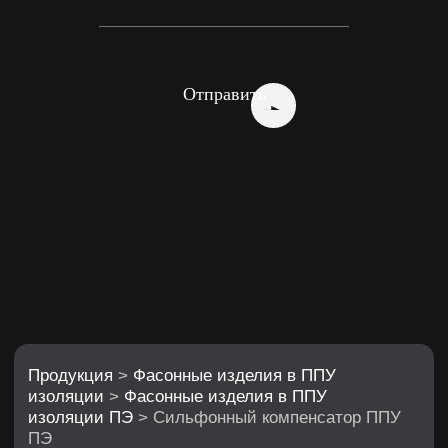
Продукция
>
Фасонные изделия в ППУ
изоляции
>
Фасонные изделия в ППУ
изоляции ПЭ
> Сильфонный компенсатор ППУ
ПЭ
Отправить
Сильфонный компенсатор
в изоляции ППУ ПЭ
Компенсация осевых температурных
расширений теплотрассы
Варианты исполнения: с одним
сильфоном, с двумя сильфонами