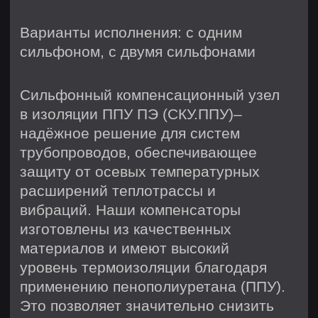
использования в условиях высокой
нагрузки и агрессивной среды,
гарантируя длительный срок службы.
Также СКУ заменяют П-образные
компенсаторы, что облегчает монтаж
и снижает стоимость строительства
теплотрассы.
Если вам нужно купить сильфонный
компенсационный узел в изоляции
ППУ ПЭ в Санкт-Петербурге, наша
компания предлагает разнообразный
ассортимент качественной продукции
по доступным ценам. Мы
гарантируем надёжность наших
компенсаторов. Свяжитесь с нами, и
мы поможем вам выбрать
оптимальное решение,
соответствующее вашим
потребностям. Повысьте
эффективность ваших систем с
помощью наших надёжных
сильфонных компенсаторов в
изоляции ППУ ПЭ.