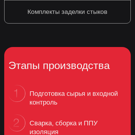
Остались вопросы?
Проконсультируйтесь
с отделом продаж
ФИО
_________________________