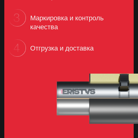
Телефон
_________________________
info@eristys.ru
8 800 101 78 77
Политика конфиденциальности
Продукция
Трубы
© Сделано с 💗 в
Nine Arts
Фасонные изделия
Скользящие опоры
Комплекты заделки стыков