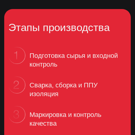
Остались вопросы?
Проконсультируйтесь
с отделом продаж
ФИО
_________________________
Телефон
_________________________