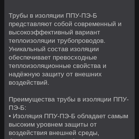
• Пенополиуретан является химически
стойкими материалам, который не
подвержен гниению и обеспечивает
срок службы труб более 30 лет.
• Трубы в изоляции ППУ-ПЭ-Б
поставляются в готовых хлыстах по 12
метров, что значительно упрощает и
ускоряет процесс монтажа.
Купить качественные изолированные
трубы ППУ-ПЭ-Б по выгодным ценам в
Санкт-Петербурге возможно напрямую
от производителя ERISTYS. Большой
выбор продукции, профессиональные
консультации и быстрая доставка
помогут вам легко сделать правильный
выбор. Свяжитесь с нами уже сегодня
и получите инновационное решение
для утепления ваших тепловых сетей.
Заказать