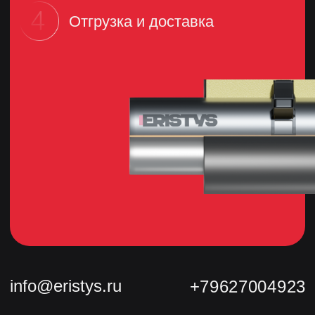
info@eristys.ru
8 800 101 78 77
Политика конфиденциальности
Продукция
Трубы
© Сделано с 💗 в
Nine Arts
Фасонные изделия
Скользящие опоры
Комплекты заделки стыков
О компании
Контакты