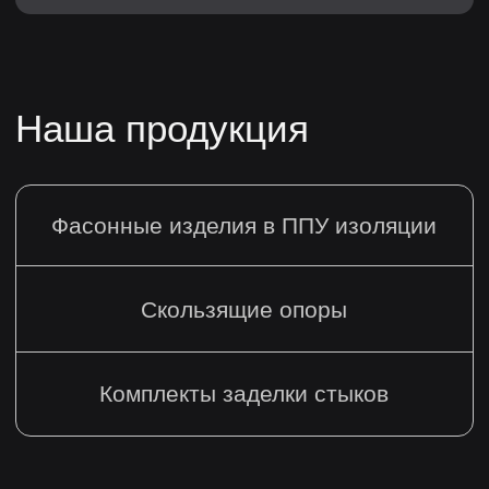
info@eristys.ru
+79627004923
Офис
Санкт-Петербург,
2-Й Верхний пер, д. 4 к. 1
литера Ж, офис 25
Режим
работы
Ежедневно 9:00 - 18:00