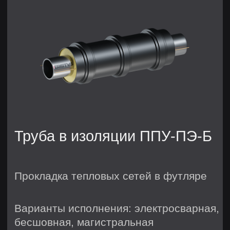
высокоэффективный вариант
теплоизоляции трубопроводов.
Уникальный состав изоляции
обеспечивает превосходные
теплоизоляционные свойства и
надёжную защиту от внешних
воздействий.
Преимущества трубы в изоляции ППУ-
ПЭ-Б:
• Изоляция ППУ-ПЭ-Б обладает самым
высоким уровнем защиты от
воздействия внешней среды,
благодаря наличию бандажных колец
на полиэтиленовой оболочке.
• Внешнее покрытие из двойных
полиэтиленовых колец обеспечивает
повышенную прочность и
устойчивость к механическим
повреждениям, что делает трубы
идеальными для использования в в
футлярах и при прокладке под
дорогами.