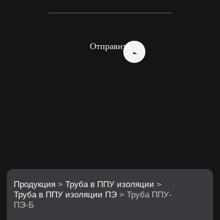
Продукция
>
Труба в ППУ изоляции
>
Труба в ППУ изоляции ПЭ
>
Труба ППУ-
ПЭ-Б
Отправить
Труба в изоляции ППУ-ПЭ-Б
Прокладка тепловых сетей в футляре
Варианты исполнения: электросварная,
бесшовная, магистральная
Трубы в изоляции ППУ-ПЭ-Б
представляют собой современный и